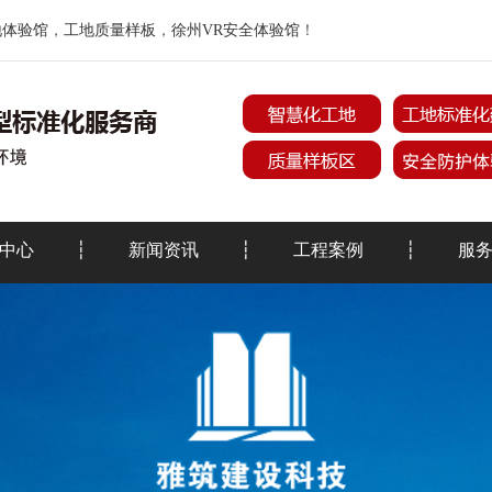
地体验馆
，
工地质量样板
，
徐州VR安全体验馆
！
中心
新闻资讯
工程案例
服