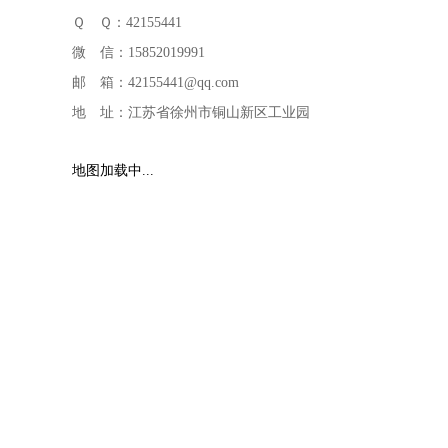
Ｑ Ｑ：42155441
微 信：15852019991
邮 箱：42155441@qq.com
地 址：江苏省徐州市铜山新区工业园