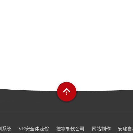
制系统
VR安全体验馆
挂靠餐饮公司
网站制作
安瑞自