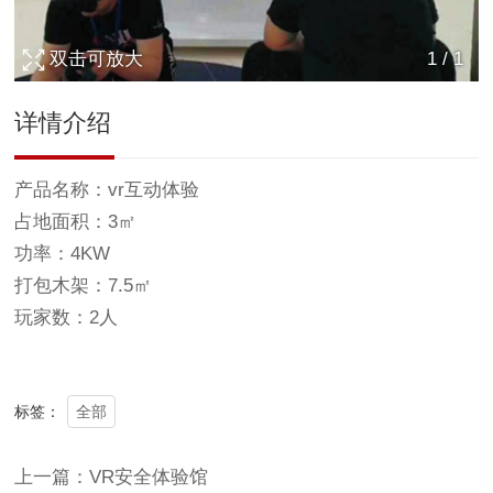
双击可放大
1
/
1
详情介绍
产品名称：vr互动体验
占地面积：3㎡
功率：4KW
打包木架：7.5㎡
玩家数：2人
全部
标签：
上一篇：VR安全体验馆