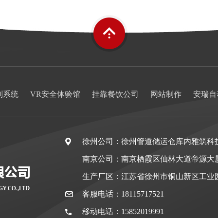
制系统
VR安全体验馆
挂靠餐饮公司
网站制作
安瑞自
徐州公司：徐州管道储运仓库内雅筑科
南京公司：南京栖霞区仙林大道帝源大
生产厂区：江苏省徐州市铜山新区工业
客服电话：18115717521
移动电话：15852019991