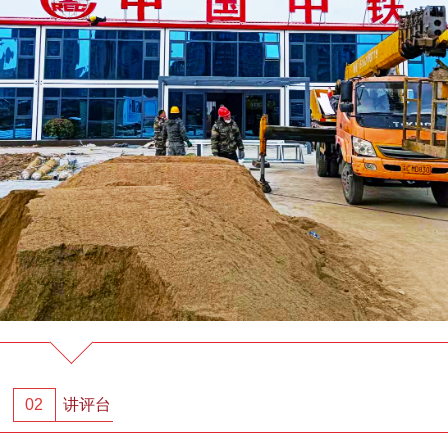
02
讲评台