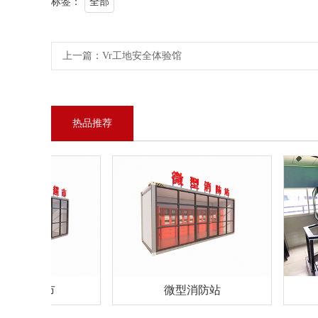
标签：
全部
上一篇：
Vr工地安全体验馆
热品推荐
积分超市
微型消防站
V