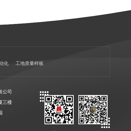
动化
工地质量样板
技公司
厦三楼
园